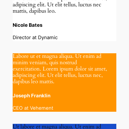
adipiscing elit. Ut elit tellus, luctus nec
mattis, dapibus leo.
Nicole Bates
Director at Dynamic
Labore ut et magna aliqua. Ut enim ad
minim veniam, quis nostrud
exercitation. Lorem ipsum dolor sit amet,
adipiscing elit. Ut elit tellus, luctus nec,
dapibus leo mattis.
Joseph Franklin
CEO at Vehement
Ut labore et magna aliqua. Ut enim ad