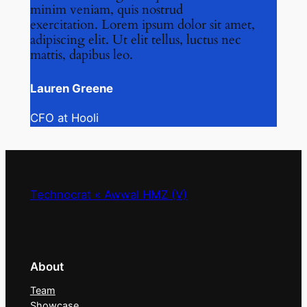
minim veniam, quis nostrud
exercitation. Lorem ipsum dolor sit amet,
adipiscing elit. Ut elit tellus, luctus nec
mattis, dapibus leo.
Lauren Greene
CFO at Hooli
Technocrat « Awwal HMZ (V)
About
Team
Showcase